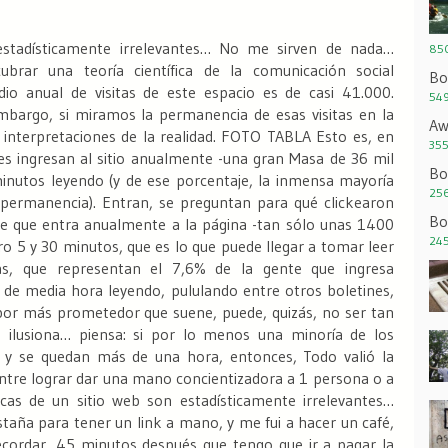
 estadísticamente irrelevantes… No me sirven de nada…
850
brar una teoría científica de la comunicación social
Bo
o anual de visitas de este espacio es de casi 41.000.
549
mbargo, si miramos la permanencia de esas visitas en la
Aw
nterpretaciones de la realidad.
FOTO TABLA
Esto es, en
355
es ingresan al sitio anualmente -una gran Masa de 36 mil
Bo
nutos leyendo (y de ese porcentaje, la inmensa mayoría
256
 permanencia). Entran, se preguntan para qué clickearon
Bo
te que entra anualmente a la página -tan sólo unas 1400
245
 5 y 30 minutos, que es lo que puede llegar a tomar leer
, que representan el 7,6% de la gente que ingresa
 de media hora leyendo, pululando entre otros boletines,
or más prometedor que suene, puede, quizás, no ser tan
se ilusiona… piensa: si por lo menos una minoría de los
s y se quedan más de una hora, entonces, Todo valió la
entre lograr dar una mano concientizadora a 1 persona o a
icas de un sitio web son estadísticamente irrelevantes…
staña para tener un link a mano, y me fui a hacer un café,
cordar, 45 minutos después que tengo que ir a pagar la