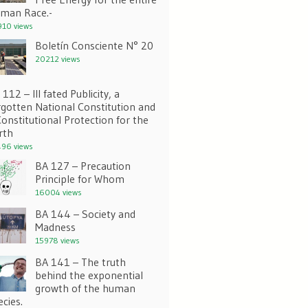
man Race.-
10 views
Boletín Consciente N° 20
20212 views
112 – Ill fated Publicity, a
rgotten National Constitution and
Constitutional Protection for the
rth
96 views
BA 127 – Precaution
Principle for Whom
16004 views
BA 144 – Society and
Madness
15978 views
BA 141 – The truth
behind the exponential
growth of the human
ecies.