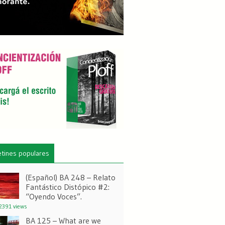
etines populares
(Español) BA 248 – Relato
Fantástico Distópico #2:
“Oyendo Voces”.
391 views
BA 125 – What are we