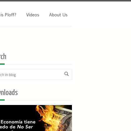
is Ploff?
Videos
About Us
rch
nloads