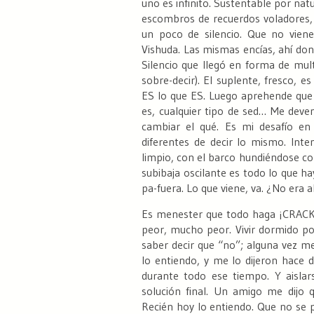
uno es infinito. Sustentable por natu
escombros de recuerdos voladores,
un poco de silencio. Que no viene
Vishuda. Las mismas encías, ahí dond
Silencio que llegó en forma de mult
sobre-decir). El suplente, fresco, 
ES lo que ES. Luego aprehende que e
es, cualquier tipo de sed…
Me deven
cambiar el qué. Es mi desafío en
diferentes de decir lo mismo. Int
limpio, con el barco hundiéndose c
subibaja oscilante es todo lo que hay 
pa-fuera. Lo que viene, va.
¿No era al
Es menester que todo haga ¡CRACK
peor, mucho peor.
Vivir dormido por
saber decir que “no”; alguna vez m
lo entiendo, y me lo dijeron hace 
durante todo ese tiempo. Y aislars
solución final. Un amigo me dijo
Recién hoy lo entiendo. Que no se 