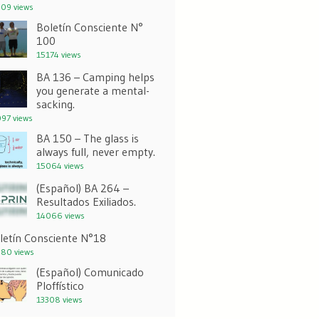
09 views
Boletín Consciente N°
100
15174 views
BA 136 – Camping helps
you generate a mental-
sacking.
97 views
BA 150 – The glass is
always full, never empty.
15064 views
(Español) BA 264 –
Resultados Exiliados.
14066 views
letín Consciente N°18
80 views
(Español) Comunicado
Ploffístico
13308 views