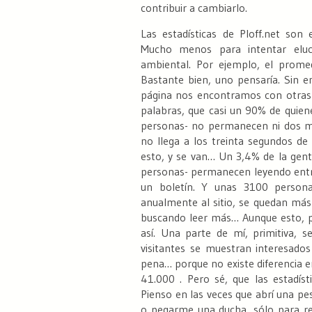
contribuir a cambiarlo.
Las estadísticas de Ploff.net son
Mucho menos para intentar elucu
ambiental.
Por ejemplo, el promedi
Bastante bien, uno pensaría. Sin e
página nos encontramos con otras i
palabras, que casi un 90% de quien
personas- no permanecen ni dos mi
no llega a los treinta segundos de
esto, y se van… Un 3,4% de la gen
personas- permanecen leyendo entro
un boletín.
Y unas 3100 personas
anualmente al sitio, se quedan más
buscando leer más… Aunque esto, p
así. Una parte de mí, primitiva, 
visitantes se muestran interesado
pena… porque no existe diferencia 
41.000 . Pero sé, que las estadíst
Pienso en las veces que abrí una pe
o pegarme una ducha, sólo para re