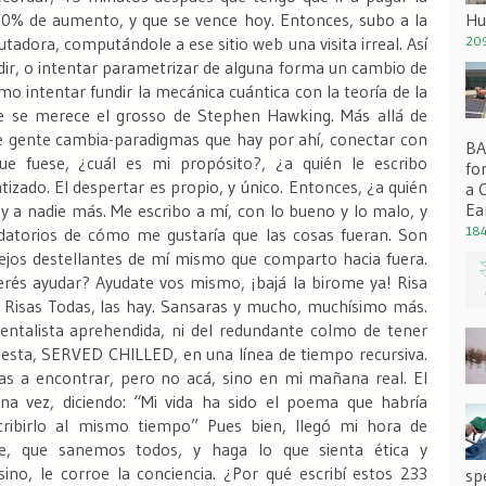
00% de aumento, y que se vence hoy. Entonces, subo a la
Hu
adora, computándole a ese sitio web una visita irreal. Así
209
edir, o intentar parametrizar de alguna forma un cambio de
o intentar fundir la mecánica cuántica con la teoría de la
que se merece el grosso de Stephen Hawking.
Más allá de
e gente cambia-paradigmas que hay por ahí, conectar con
BA 
ue fuese, ¿cuál es mi propósito?, ¿a quién le escribo
fo
izado. El despertar es propio, y único. Entonces, ¿a quién
a 
Ea
 a nadie más. Me escribo a mí, con lo bueno y lo malo, y
184
atorios de cómo me gustaría que las cosas fueran. Son
flejos destellantes de mí mismo que comparto hacia fuera.
erés ayudar? Ayudate vos mismo, ¡bajá la birome ya!
Risa
Risas Todas, las hay.
Sansaras y mucho, muchísimo más.
entalista aprehendida, ni del redundante colmo de tener
puesta, SERVED CHILLED, en una línea de tiempo recursiva.
rlas a encontrar, pero no acá, sino en mi mañana real.
El
na vez, diciendo: “Mi vida ha sido el poema que habría
scribirlo al mismo tiempo”
Pues bien, llegó mi hora de
e, que sanemos todos, y haga lo que sienta ética y
no, le corroe la conciencia.
¿Por qué escribí estos 233
sp