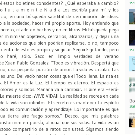
bí estos boletines conscientes? ¿Qué esperaba a cambio?
159
o l u t a m e n t e
N a d a
Los escribía para mí, y los
cio, en una búsqueda satelital de germinación de ideas.
a la sociedad, hacer mi propio aporte. Hoy entiendo que
oncreto, citado en hechos y no en libros. Mi búsqueda pega
 minimizar objetivos, cerrarlos, alcanzarlos, y dejar una
és de acciones que bien podrían replicarse, o no, tampoco
uenta de esto es propio y singular.
Seguiré gritando, pero
150
lo haré, sólo.
Saco en limpio verdades de verano
 de Xuan Pablo Gonzalez:
“Todo es vibración.
Despertá que
no, una pequeña porción de amor.
La vida es circular.
Las
es uno.
Del vacío nacen cosas que el Todo llena.
La risa es
.
El Amor es la Luz.
El tiempo es eterno. El espacio es
olores y sonidos.
Mañana va a cambiar.
El aire era –será-
La muerte dice: ¡¡VIVE VIDA!!
La realidad se recrea en cada
Bo
e la vida son infinitos.
El secreto es mantener tu espíritu
136
odo es comunicación y aprendizaje.
Lo importante es que
a tierra aire fuego somos.”
Deseo, que mis palabras
ansformen en poesía, al igual que sus vidas.
La vida es un
zoso compartirlo de a ratos con usted.
Sigamos siendo