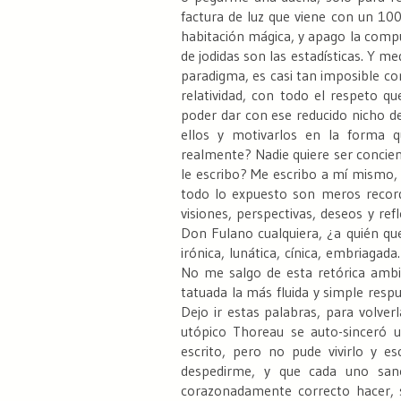
factura de luz que viene con un 10
habitación mágica, y apago la comput
de jodidas son las estadísticas. Y m
paradigma, es casi tan imposible com
relatividad, con todo el respeto 
poder dar con ese reducido nicho d
ellos y motivarlos en la forma q
realmente? Nadie quiere ser concient
le escribo?
Me escribo a mí mismo, y
todo lo expuesto son meros record
visiones, perspectivas, deseos y re
Don Fulano cualquiera, ¿a quién qu
irónica, lunática, cínica, embriagada.
No me salgo de esta retórica ambi
tatuada la más fluida y simple res
Dejo ir estas palabras, para volve
utópico Thoreau se auto-sinceró u
escrito, pero no pude vivirlo y e
despedirme, y que cada uno san
corazonadamente correcto hacer, si