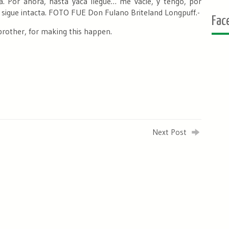
a.
Por ahora, hasta yacá llegué… me vacié, y tengo, por
sigue intacta.
FOTO FUE
Don Fulano Briteland Longpuff.-
Fac
rother, for making this happen.
Next Post