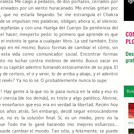
raleza.
Me caigo a pedazos, de dos portazos, cerrados por
 enviados por un viento huracanado.
Mis encías gritan por
, que no estaría llegando. Se me estrangula el Chakra
e se impulsan mis palabras, obligan, ahora sí, al silencio.
iepifanías y con una Huelga del Cuerpo (la penitencia del
es el hacer; inexperto peón: lo primero que aprende es que
l instinto le gana a cualquier libro. La sed también. Esto
go en mí mismo. Busco formas de cambiar el cómo, sin
 esta vida como comunicador social. Encontrar formas
ento no luchar contra molinos de viento. Busco sacar en
on su capitán adentro fumando estoicamente de su pipa.
El
de certero, el ir y venir, lo de arriba y abajo, y el adentro
 revés?
Ya no lo sé. O probablemente nunca lo supe.
!
Hay gente a la que no le pasa nunca en la vida y eso es
Bol
 inercia (de los demás), es triste y algo patético.
Abrirse,
e enseñaron que eso era en verdad la libertad. Recién hoy
dos años atrás. Sin embargo, decidí seguir enroscándome
e, no es la solución final. Sí, es un medio, pero no la
802
 que Todo me lo gané haciendo mis mejores esfuerzos…
puede cambiar el mundo. Tan sólo, y felizmente, se puede