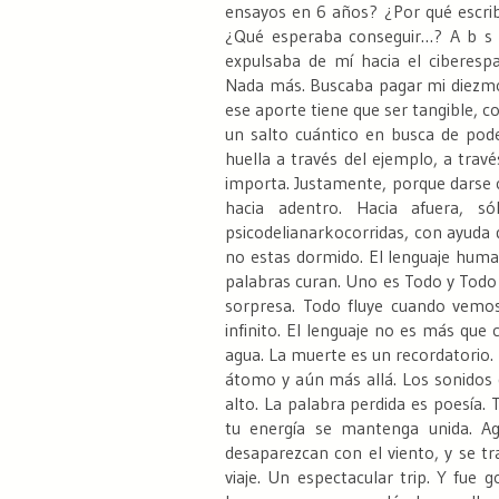
ensayos en 6 años? ¿Por qué escri
¿Qué esperaba conseguir…?
A b s 
expulsaba de mí hacia el ciberespa
Nada más. Buscaba pagar mi diezmo 
ese aporte tiene que ser tangible, c
un salto cuántico en busca de poder
huella a través del ejemplo, a trav
importa. Justamente, porque darse c
hacia adentro. Hacia afuera, só
psicodelianarkocorridas, con ayuda
no estas dormido.
El lenguaje huma
palabras curan.
Uno es Todo y Todo 
sorpresa.
Todo fluye cuando vemos
infinito.
El lenguaje no es más que c
agua.
La muerte es un recordatorio. 
átomo y aún más allá.
Los sonidos d
alto.
La palabra perdida es poesía.
T
tu energía se mantenga unida.
Agu
desaparezcan con el viento, y se tr
viaje. Un espectacular trip.
Y fue go