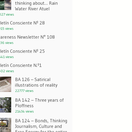
thinking about… Rain
Water River Atuel
27 views
letín Consciente Nº 28
15 views
areness Newsletter N° 108
36 views
letín Consciente Nº 25
41 views
letín Consciente N.º1
02 views
BA 126 – Satirical
illustrations of reality
22777 views
BA 142 – Three years of
Ploffness
21434 views
BA 124 – Bonds, Thinking
Journalism, Culture and
Free Energy for the entire