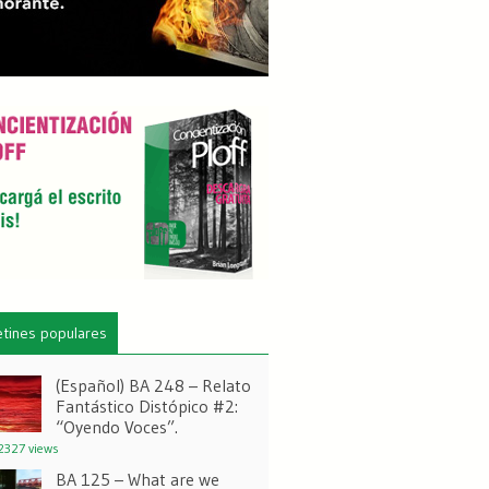
etines populares
(Español) BA 248 – Relato
Fantástico Distópico #2:
“Oyendo Voces”.
327 views
BA 125 – What are we