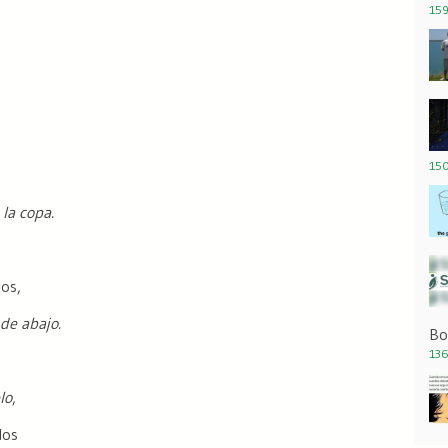
159
150
la copa.
os,
de abajo.
Bo
136
lo
,
dos