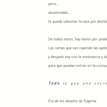
pero…
desatendido…
te puede sahumar la casa por dem
De todos estos, hay varios por poda
Las ramas que van cayendo las apilo
y después voy con la motosierra y l
para que puedan entrar en la cocina 
T o d o
l o q u e u n o c o c i n 
Era de los abuelos de Eugenia