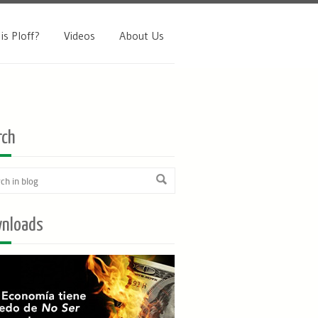
is Ploff?
Videos
About Us
rch
nloads