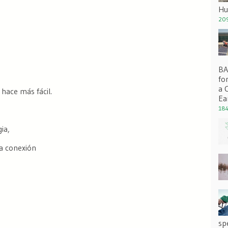
Hu
209
BA 
fo
a 
 hace más fácil.
Ea
184
ia,
a conexión
sp