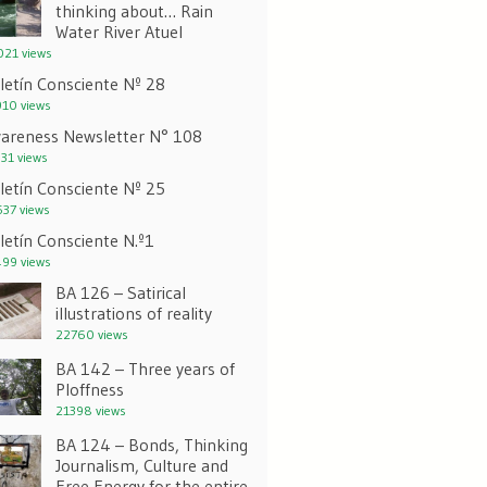
thinking about… Rain
Water River Atuel
21 views
letín Consciente Nº 28
10 views
areness Newsletter N° 108
31 views
letín Consciente Nº 25
37 views
letín Consciente N.º1
99 views
BA 126 – Satirical
illustrations of reality
22760 views
BA 142 – Three years of
Ploffness
21398 views
BA 124 – Bonds, Thinking
Journalism, Culture and
Free Energy for the entire