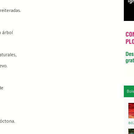
reiteradas.
n árbol
aturales,
evo.
de
Bol
tóctona.
802