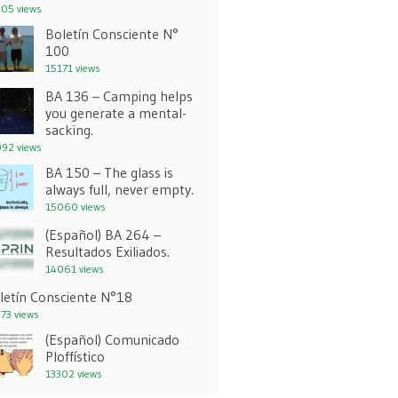
05 views
Boletín Consciente N°
100
15171 views
BA 136 – Camping helps
you generate a mental-
sacking.
92 views
BA 150 – The glass is
always full, never empty.
15060 views
(Español) BA 264 –
Resultados Exiliados.
14061 views
letín Consciente N°18
73 views
(Español) Comunicado
Ploffístico
13302 views