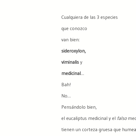
Cualquiera de las 3 especies
que conozco
van bien:
sideroxylon,
viminalis
y
medicinal
…
Bah!
No…
Pensándolo bien,
el eucaliptus medicinal y el
falso
med
tienen un corteza gruesa que humea 