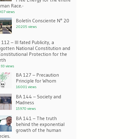
man Race.-
07 views
Boletín Consciente N° 20
20205 views
112 – Ill fated Publicity, a
rgotten National Constitution and
Constitutional Protection for the
rth
93 views
BA 127 – Precaution
Principle for Whom
16001 views
BA 144 – Society and
Madness
15970 views
BA 141 – The truth
behind the exponential
growth of the human
ecies.