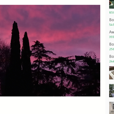
850
Bo
549
Aw
355
Bo
256
Bo
244