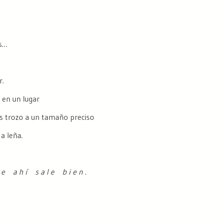
ás…
r.
 en un lugar
as trozo a un tamaño preciso
a leña.
e a h í s a l e b i e n .