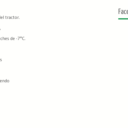
Fac
el tractor.
,
ches de -7°C.
s
iendo