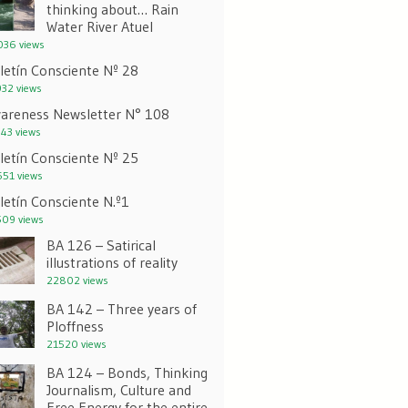
thinking about… Rain
Water River Atuel
36 views
letín Consciente Nº 28
32 views
areness Newsletter N° 108
43 views
letín Consciente Nº 25
51 views
letín Consciente N.º1
09 views
BA 126 – Satirical
illustrations of reality
22802 views
BA 142 – Three years of
Ploffness
21520 views
BA 124 – Bonds, Thinking
Journalism, Culture and
Free Energy for the entire