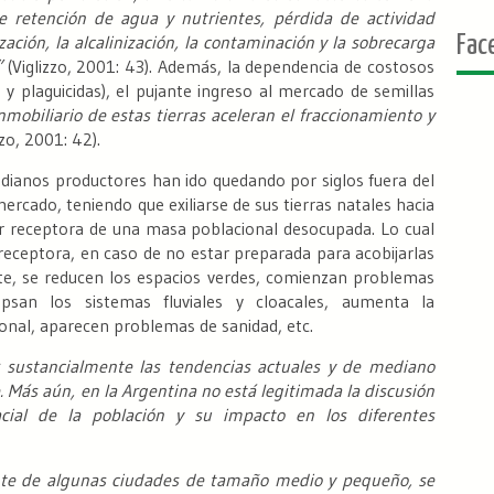
 retención de agua y nutrientes, pérdida de actividad
ización, la alcalinización, la contaminación y la sobrecarga
Fac
”
(Viglizzo, 2001: 43). Además, la dependencia de costosos
 y plaguicidas), el pujante ingreso al mercado de semillas
nmobiliario de estas tierras aceleran el fraccionamiento y
zzo, 2001: 42).
ianos productores han ido quedando por siglos fuera del
rcado, teniendo que exiliarse de sus tierras natales hacia
r receptora de una masa poblacional desocupada. Lo cual
receptora, en caso de no estar preparada para acobijarlas
, se reducen los espacios verdes, comienzan problemas
psan los sistemas fluviales y cloacales, aumenta la
onal, aparecen problemas de sanidad, etc.
 sustancialmente las tendencias actuales y de mediano
. Más aún, en la Argentina no está legitimada la discusión
acial de la población y su impacto en los diferentes
nte de algunas ciudades de tamaño medio y pequeño, se