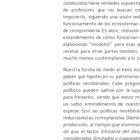
conducidos
hacia verdades supuestam
de profesores que no buscan
co
imponerlo, siguiendo una visión redu
funcionamiento de los ecosistemas c
de comprenderla. Es decir,
reducen
entendimiento de cómo funcionan e
elaborando “modelos” para esas p
recetas para otras partes también, s
mucho menos contemplando a lo socia
Nuestra forma de medir el éxito ec
países que hipotecan su patrimonio 
políticas neoliberales. Cabe preg
políticos pueden
salirse con la suy
para frenarlos, siendo que existe 
un sabio entendimiento de nuest
especie. Son las políticas neoliberal
reduccionistas-cortoplacistas (llá
producción, al tiempo que disminuir 
de que el factor limitante del desa
considerados ilimitados e inagotabl