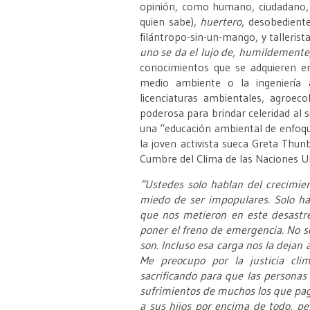
opinión, como humano, ciudadano, a
quien sabe),
huertero
, desobediente 
filántropo-sin-un-mango, y talleris
uno se da el lujo de, humildemente
conocimientos que se adquieren en
medio ambiente o la ingeniería a
licenciaturas ambientales, agroeco
poderosa para brindar celeridad al
una “educación ambiental de enfoqu
la joven activista sueca Greta Thu
Cumbre del Clima de las Naciones Un
“Ustedes solo hablan del crecimie
miedo de ser impopulares. Solo ha
que nos metieron en este desastre
poner el freno de emergencia. No s
son. Incluso esa carga nos la dejan 
Me preocupo por la justicia cli
sacrificando para que las personas 
sufrimientos de muchos los que pag
a sus hijos por encima de todo, pe