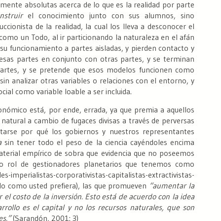
ente absolutas acerca de lo que es la realidad por parte
nstruir
el conocimiento junto con sus alumnos, sino
ccionista de la realidad, la cual los lleva a desconocer el
omo un Todo, al ir particionando la naturaleza en el afán
su funcionamiento a partes aisladas, y pierden contacto y
sas partes en conjunto con otras partes, y se terminan
artes, y se pretende que esos modelos funcionen como
in analizar otras variables o relaciones con el entorno, y
l como variable loable a ser incluida.
onómico está, por ende, errada, ya que premia a aquellos
natural a cambio de fugaces divisas a través de perversas
untarse por qué los gobiernos y nuestros representantes
a
sin tener todo el peso de la ciencia cayéndoles encima
material empírico de sobra que evidencia que no poseemos
ro rol de gestionadores planetarios que tenemos como
es-imperialistas-corporativistas-capitalistas-extractivistas-
melo como usted prefiera), las que promueven
“aumentar la
el costo de la inversión. Esto está de acuerdo con la idea
rrollo es el capital y no los recursos naturales, que son
es.”
(Sarandón, 2001: 3)