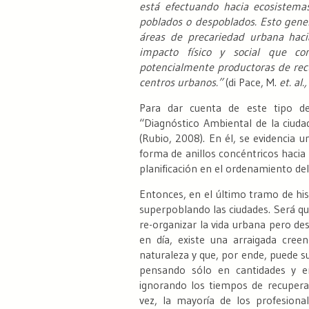
está efectuando hacia ecosistem
poblados o despoblados. Esto gener
áreas de precariedad urbana hacia
impacto físico y social que co
potencialmente productoras de recu
centros urbanos.”
(di Pace, M.
et. al.
Para dar cuenta de este tipo de
“Diagnóstico Ambiental de la ciuda
(Rubio, 2008). En él, se evidencia u
forma de anillos concéntricos hacia 
planificación en el ordenamiento del
Entonces, en el último tramo de hi
superpoblando las ciudades. Será q
re-organizar la vida urbana pero d
en día, existe una arraigada cre
naturaleza y que, por ende, puede su
pensando sólo en cantidades y e
ignorando los tiempos de recuperac
vez, la mayoría de los profesiona