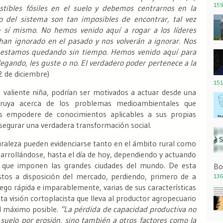
159
ibles fósiles en el suelo y debemos centrarnos en la
ro del sistema son tan imposibles de encontrar, tal vez
 sí mismo. No hemos venido aquí a rogar a los líderes
an ignorado en el pasado y nos volverán a ignorar. Nos
 estamos quedando sin tiempo. Hemos venido aquí para
legando, les guste o no. El verdadero poder pertenece a la
 de diciembre)
151
 valiente niña, podrían ser motivados a actuar desde una
truya acerca de los problemas medioambientales que
s empodere de conocimientos aplicables a sus propias
 asegurar una verdadera transformación social.
turaleza pueden evidenciarse tanto en el ámbito rural como
sarrollándose, hasta el día de hoy, dependiendo y actuando
que imponen las grandes ciudades del mundo. De esta
Bo
os a disposición del mercado, perdiendo, primero de a
136
go rápida e imparablemente, varias de sus características
ta visión cortoplacista que lleva al productor agropecuario
 el máximo posible.
“La pérdida de capacidad productiva no
suelo por erosión, sino también a otros factores como la