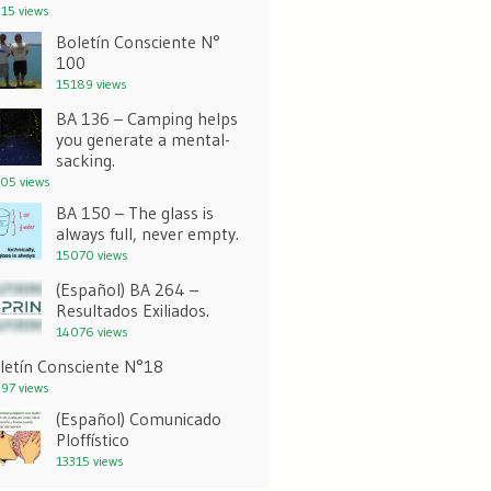
15 views
Boletín Consciente N°
100
15189 views
BA 136 – Camping helps
you generate a mental-
sacking.
05 views
BA 150 – The glass is
always full, never empty.
15070 views
(Español) BA 264 –
Resultados Exiliados.
14076 views
letín Consciente N°18
97 views
(Español) Comunicado
Ploffístico
13315 views