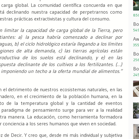
carga global. La comunidad científica concuerda en que
está declinando nuestra capacidad de perpetrarnos como
850
stras prácticas extractivistas y cultura del consumo.
Bo
n limitar la capacidad de carga global de la Tierra, pero
549
tiantes: a) la pesca habría comenzado a declinar por
Aw
uas, b) el ciclo hidrológico estaría llegando a los límites
355
iones de alta demanda, c) las tierras agrícolas están
Bo
roductiva de los suelos está declinando, y e) en las
256
puesta declinante de los cultivos a los fertilizantes. (…)
Bo
ya imponiendo un techo a la oferta mundial de alimentos.”
245
n el detrimento de nuestros ecosistemas naturales, en las
nadero, en el crecimiento de la población humana, en la
to de la temperatura global y la cantidad de eventos
 paradigma de pensamiento surge para ver a la realidad
otra manera. La educación, como herramienta formadora
aer conciencia a los seres humanos que viven en sociedad.
 de Decir. Y creo que, desde mi más individual y subjetiva