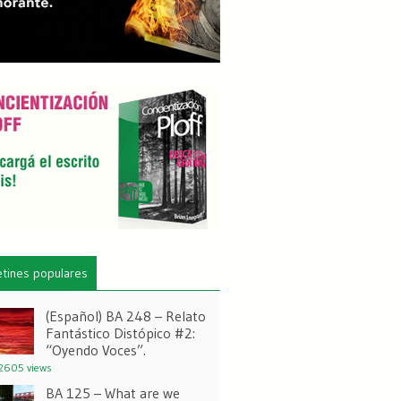
etines populares
(Español) BA 248 – Relato
Fantástico Distópico #2:
“Oyendo Voces”.
2605 views
BA 125 – What are we