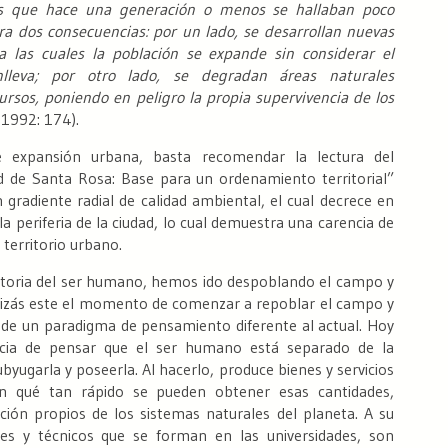
as que hace una generación o menos se hallaban poco
a dos consecuencias: por un lado, se desarrollan nuevas
 las cuales la población se expande sin considerar el
nlleva; por otro lado, se degradan áreas naturales
rsos, poniendo en peligro la propia supervivencia de los
,
1992: 174).
 expansión urbana, basta recomendar la lectura del
d de Santa Rosa: Base para un ordenamiento territorial”
n gradiente radial de calidad ambiental, el cual decrece en
la periferia de la ciudad, lo cual demuestra una carencia de
 territorio urbano.
storia del ser humano, hemos ido despoblando el campo y
uizás este el momento de comenzar a repoblar el campo y
esde un paradigma de pensamiento diferente al actual. Hoy
encia de pensar que el ser humano está separado de la
byugarla y poseerla. Al hacerlo, produce bienes y servicios
n qué tan rápido se pueden obtener esas cantidades,
ión propios de los sistemas naturales del planeta. A su
les y técnicos que se forman en las universidades, son