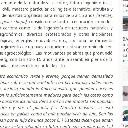
mante de la naturaleza, escritor, futuro ingeniero (casi,
Hu
civil, maestro particular de inglés-alternativo, altruista y
209
ta de huertas orgánicas para niños de 5 a 15 años
(a veces,
, pelar chapa)
, considero que tanto la educación como los
 carrera como la de ingeniería en recursos naturales y
gronómica, diversos profesorados y otras incipientes
BA 
lógicas, energías renovables, etc., son una herramienta
fo
 surgimiento de un nuevo paradigma, si son combinados en
a 
e agroecológico”. Las motivantes palabras que pronunció
Ea
nberg, con tan sólo 15 años, ante la asamblea plena de la
185
idas, me permiten dar fe de esto.
nto económico verde y eterno, porque tienen demasiado
blan sobre seguir adelante con las mismas malas ideas
, incluso cuando lo único sensato que pueden hacer es
on lo suficientemente maduros para decir las cosas como
a nosotros los niños. Pero a mí no me importa ser popular.
mática y por el planeta (…) Nuestra biósfera se está
ricas en países como el mío puedan vivir de lujo. Son los
an por el lujo de unos pocos (…) Ustedes dicen que aman
sp
ro les están robando su futuro ante sus propios ojos (…)