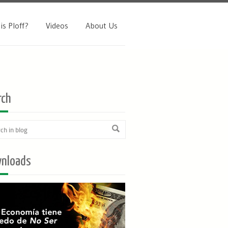
is Ploff?
Videos
About Us
rch
nloads