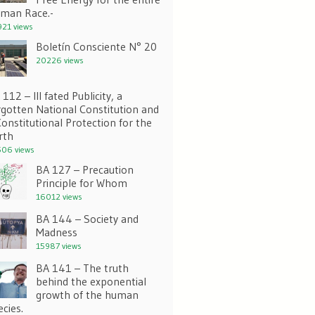
man Race.-
21 views
Boletín Consciente N° 20
20226 views
112 – Ill fated Publicity, a
rgotten National Constitution and
Constitutional Protection for the
rth
06 views
BA 127 – Precaution
Principle for Whom
16012 views
BA 144 – Society and
Madness
15987 views
BA 141 – The truth
behind the exponential
growth of the human
ecies.